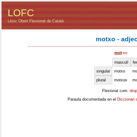
LOFC
Lèxic Obert Flexionat de Català
motxo - adjec
mot
·
xo
masculí
fe
singular
motxo
mo
plural
motxos
mo
Flexionat com:
dro
Paraula documentada en el
Diccionari 