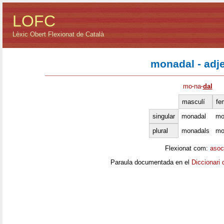
LOFC
Lèxic Obert Flexionat de Català
monadal - adje
mo
·
na
·
dal
masculí
fe
singular
monadal
mo
plural
monadals
mo
Flexionat com:
asoc
Paraula documentada en el
Diccionari 