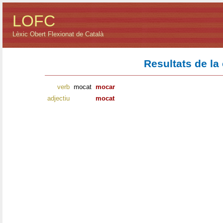
LOFC
Lèxic Obert Flexionat de Català
Resultats de la
verb
mocat
mocar
adjectiu
mocat