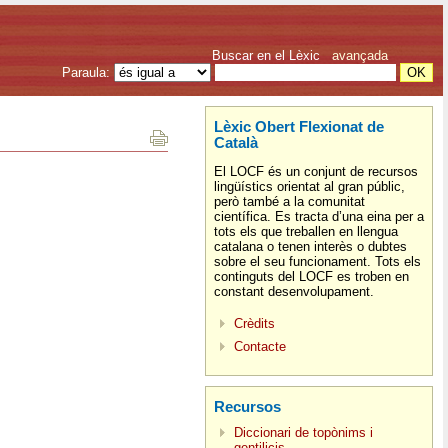
Buscar en el Lèxic
avançada
Paraula:
Lèxic Obert Flexionat de
Català
El LOCF és un conjunt de recursos
lingüístics orientat al gran públic,
però també a la comunitat
científica. Es tracta d’una eina per a
tots els que treballen en llengua
catalana o tenen interès o dubtes
sobre el seu funcionament. Tots els
continguts del LOCF es troben en
constant desenvolupament.
Crèdits
Contacte
Recursos
Diccionari de topònims i
gentilicis