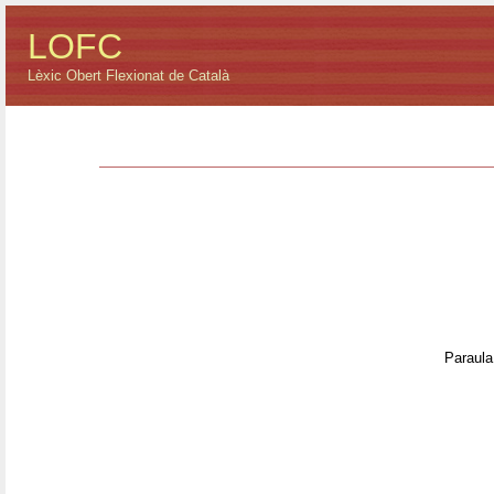
LOFC
Lèxic Obert Flexionat de Català
Paraula