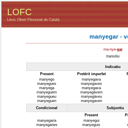
LOFC
Lèxic Obert Flexionat de Català
manyegar - v
ma
·
nye
·
gar
transitiu
Indicatiu
Present
Pretèrit imperfet
manyego
manyegava
manyegues
manyegaves
manyega
manyegava
manyeguem
manyegàvem
manyegueu
manyegàveu
manyeguen
manyegaven
Condicional
Subjuntiu
Present
P
manyegaria
manyegui
manyegaries
manyeguis