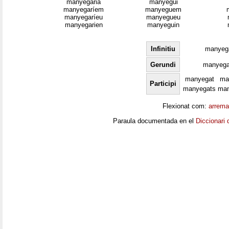
manyegaria
manyegui
manyegaríem
manyeguem
manyegaríeu
manyegueu
manyegarien
manyeguin
Infinitiu
manyeg
Gerundi
manyega
manyegat
ma
Participi
manyegats
ma
Flexionat com:
arrema
Paraula documentada en el
Diccionari 