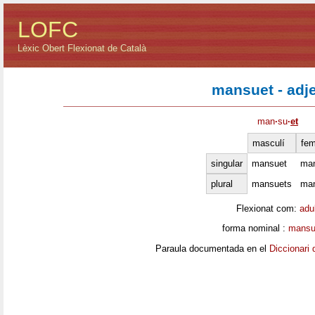
LOFC
Lèxic Obert Flexionat de Català
mansuet - adje
man
·
su
·
et
masculí
fem
singular
mansuet
ma
plural
mansuets
ma
Flexionat com:
adu
forma nominal :
mansu
Paraula documentada en el
Diccionari 