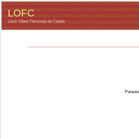
LOFC
Lèxic Obert Flexionat de Català
Paraula