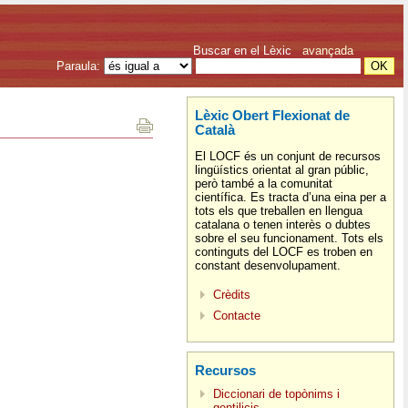
Buscar en el Lèxic
avançada
Paraula:
Lèxic Obert Flexionat de
Català
El LOCF és un conjunt de recursos
lingüístics orientat al gran públic,
però també a la comunitat
científica. Es tracta d’una eina per a
tots els que treballen en llengua
catalana o tenen interès o dubtes
sobre el seu funcionament. Tots els
continguts del LOCF es troben en
constant desenvolupament.
Crèdits
Contacte
Recursos
Diccionari de topònims i
gentilicis