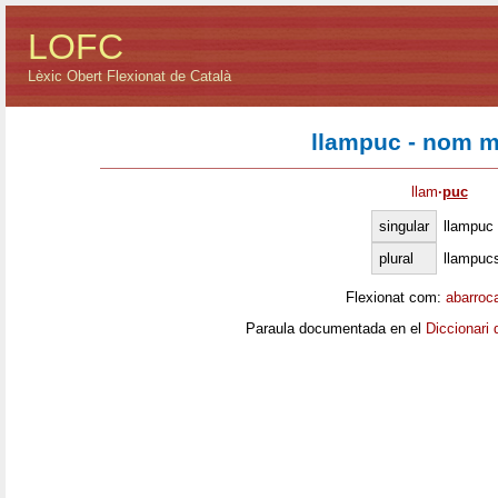
LOFC
Lèxic Obert Flexionat de Català
llampuc - nom m
llam
·
puc
singular
llampuc
plural
llampuc
Flexionat com:
abarroc
Paraula documentada en el
Diccionari 