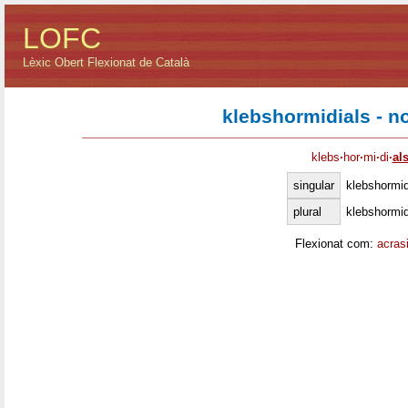
LOFC
Lèxic Obert Flexionat de Català
klebshormidials - 
klebs
·
hor
·
mi
·
di
·
al
singular
klebshormid
plural
klebshormid
Flexionat com:
acras