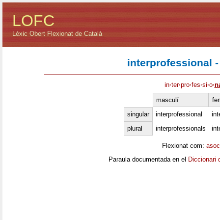
LOFC
Lèxic Obert Flexionat de Català
interprofessional -
in
·
ter
·
pro
·
fes
·
si
·
o
·
n
masculí
fe
singular
interprofessional
int
plural
interprofessionals
int
Flexionat com:
asoc
Paraula documentada en el
Diccionari 