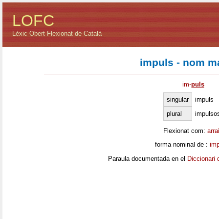
LOFC
Lèxic Obert Flexionat de Català
impuls - nom m
im
·
puls
singular
impuls
plural
impulso
Flexionat com:
arra
forma nominal de :
imp
Paraula documentada en el
Diccionari 