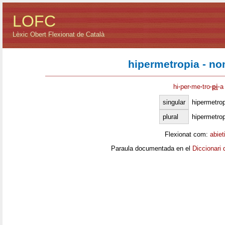
LOFC
Lèxic Obert Flexionat de Català
hipermetropia - n
hi
·
per
·
me
·
tro
·
pi
·
a
singular
hipermetrop
plural
hipermetro
Flexionat com:
abiet
Paraula documentada en el
Diccionari 