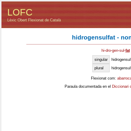
LOFC
Lèxic Obert Flexionat de Català
hidrogensulfat - n
hi
·
dro
·
gen
·
sul
·
fat
singular
hidrogensul
plural
hidrogensul
Flexionat com:
abarroc
Paraula documentada en el
Diccionari 