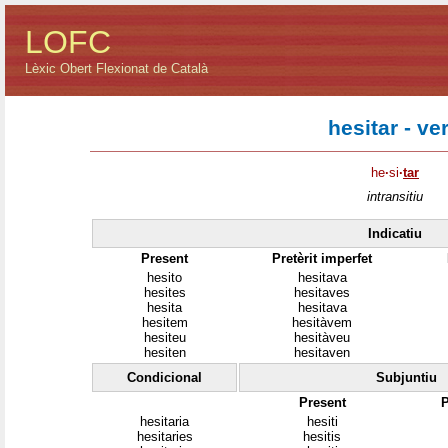
LOFC
Lèxic Obert Flexionat de Català
hesitar - ve
he
·
si
·
tar
intransitiu
Indicatiu
Present
Pretèrit imperfet
hesito
hesitava
hesites
hesitaves
hesita
hesitava
hesitem
hesitàvem
hesiteu
hesitàveu
hesiten
hesitaven
Condicional
Subjuntiu
Present
P
hesitaria
hesiti
hesitaries
hesitis