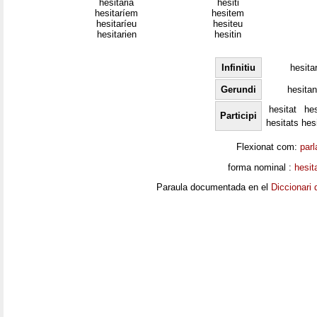
hesitaria
hesiti
hesitaríem
hesitem
hesitaríeu
hesiteu
hesitarien
hesitin
Infinitiu
hesita
Gerundi
hesitan
hesitat
hes
Participi
hesitats
hes
Flexionat com:
parl
forma nominal :
hesit
Paraula documentada en el
Diccionari 