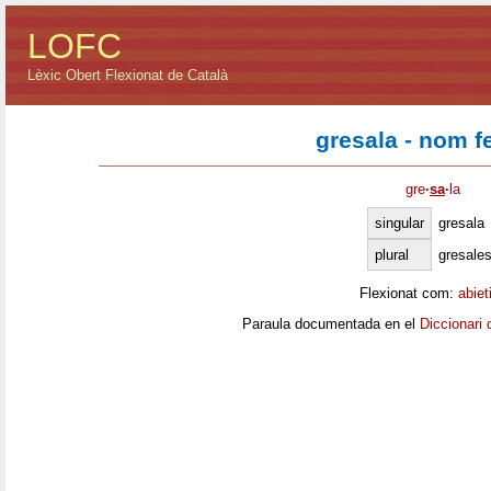
LOFC
Lèxic Obert Flexionat de Català
gresala - nom 
gre
·
sa
·
la
singular
gresala
plural
gresale
Flexionat com:
abiet
Paraula documentada en el
Diccionari 