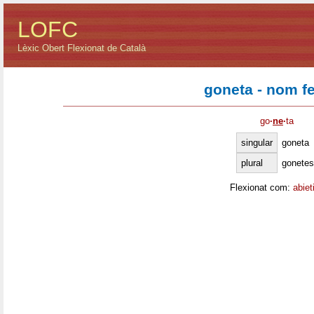
LOFC
Lèxic Obert Flexionat de Català
goneta - nom f
go
·
ne
·
ta
singular
goneta
plural
gonetes
Flexionat com:
abiet