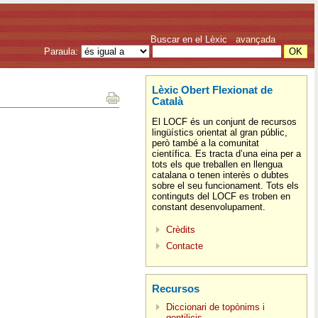
Buscar en el Lèxic
avançada
Paraula:
Lèxic Obert Flexionat de
Català
El LOCF és un conjunt de recursos
lingüístics orientat al gran públic,
però també a la comunitat
científica. Es tracta d’una eina per a
tots els que treballen en llengua
catalana o tenen interès o dubtes
sobre el seu funcionament. Tots els
continguts del LOCF es troben en
constant desenvolupament.
Crèdits
Contacte
Recursos
Diccionari de topònims i
gentilicis