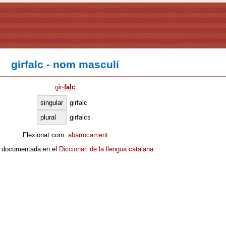
girfalc - nom masculí
gir
·
falc
singular
girfalc
plural
girfalcs
Flexionat com:
abarrocament
 documentada en el
Diccionari de la llengua catalana