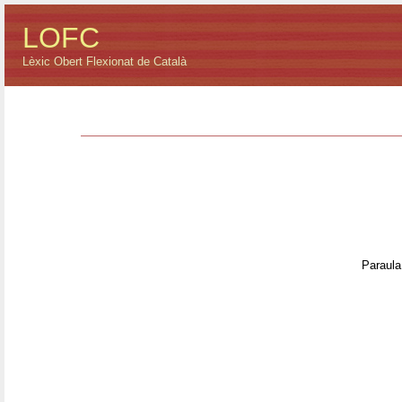
LOFC
Lèxic Obert Flexionat de Català
Paraula