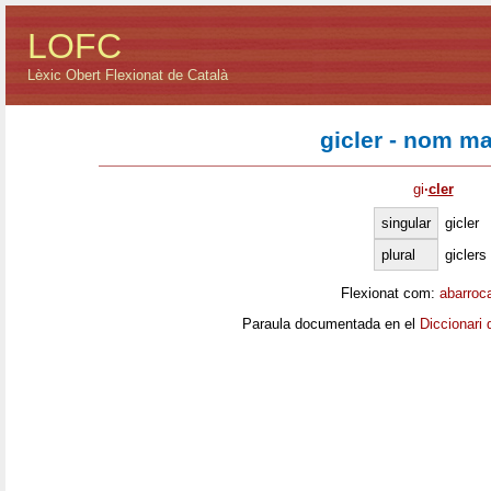
LOFC
Lèxic Obert Flexionat de Català
gicler - nom ma
gi
·
cler
singular
gicler
plural
giclers
Flexionat com:
abarroc
Paraula documentada en el
Diccionari 