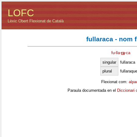
LOFC
Lèxic Obert Flexionat de Català
fullaraca - nom 
fu
·
lla
·
ra
·
ca
singular
fullaraca
plural
fullaraqu
Flexionat com:
alpa
Paraula documentada en el
Diccionari 