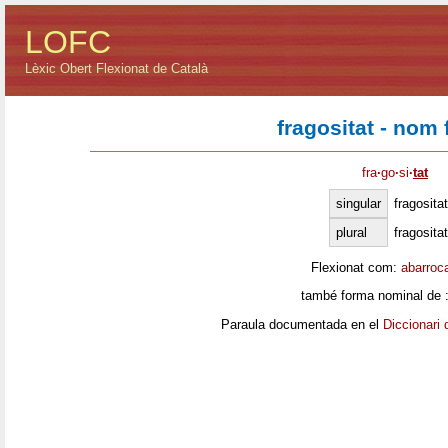
LOFC
Lèxic Obert Flexionat de Català
fragositat - nom
fra
·
go
·
si
·
tat
singular
fragositat
plural
fragosita
Flexionat com:
abarroc
també forma nominal de 
Paraula documentada en el
Diccionari 