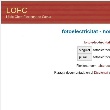
LOFC
Lèxic Obert Flexionat de Català
fotoelectricitat - 
fo
·
to
·
e
·
lec
·
tri
·
ci
·
tat
singular
fotoelectrici
plural
fotoelectric
Flexionat com:
abarroc
Paraula documentada en el
Diccionari 