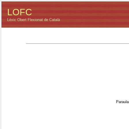
LOFC
Lèxic Obert Flexionat de Català
Paraula