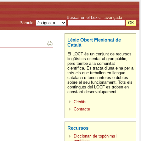
Buscar en el Lèxic
avançada
Paraula:
Lèxic Obert Flexionat de
Català
El LOCF és un conjunt de recursos
lingüístics orientat al gran públic,
però també a la comunitat
científica. Es tracta d’una eina per a
tots els que treballen en llengua
catalana o tenen interès o dubtes
sobre el seu funcionament. Tots els
continguts del LOCF es troben en
constant desenvolupament.
Crèdits
Contacte
Recursos
Diccionari de topònims i
gentilicis