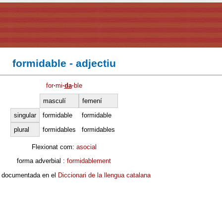
formidable - adjectiu
for
·
mi
·
da
·
ble
masculí
femení
singular
formidable
formidable
plural
formidables
formidables
Flexionat com:
asocial
forma adverbial :
formidablement
 documentada en el
Diccionari de la llengua catalana