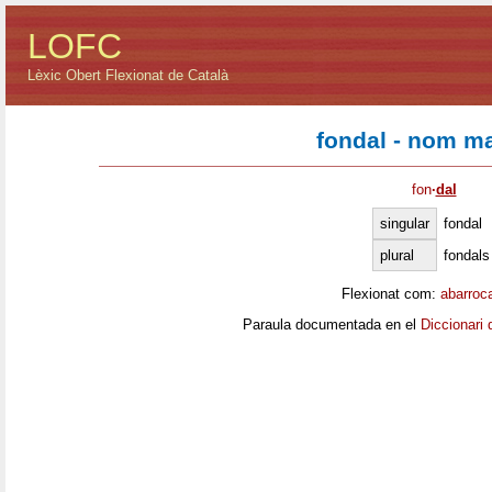
LOFC
Lèxic Obert Flexionat de Català
fondal - nom m
fon
·
dal
singular
fondal
plural
fondals
Flexionat com:
abarroc
Paraula documentada en el
Diccionari 