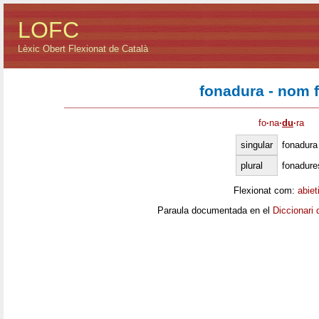
LOFC
Lèxic Obert Flexionat de Català
fonadura - nom 
fo
·
na
·
du
·
ra
singular
fonadura
plural
fonadure
Flexionat com:
abiet
Paraula documentada en el
Diccionari 