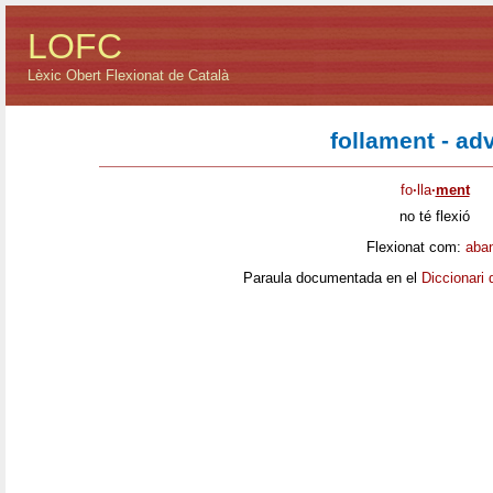
LOFC
Lèxic Obert Flexionat de Català
follament - ad
fo
·
lla
·
ment
no té flexió
Flexionat com:
aba
Paraula documentada en el
Diccionari 