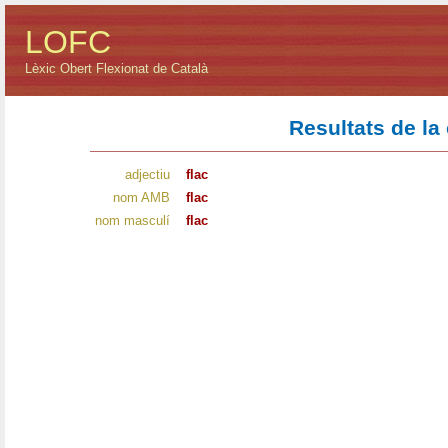
LOFC
Lèxic Obert Flexionat de Català
Resultats de la
adjectiu
flac
nom AMB
flac
nom masculí
flac