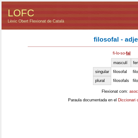
LOFC
Lèxic Obert Flexionat de Català
filosofal - adj
fi
·
lo
·
so
·
fal
masculí
fe
singular
filosofal
fil
plural
filosofals
fil
Flexionat com:
asoc
Paraula documentada en el
Diccionari 