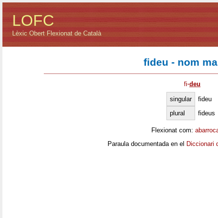
LOFC
Lèxic Obert Flexionat de Català
fideu - nom ma
fi
·
deu
singular
fideu
plural
fideus
Flexionat com:
abarroc
Paraula documentada en el
Diccionari 