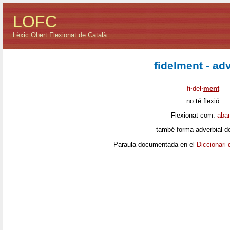
LOFC
Lèxic Obert Flexionat de Català
fidelment - ad
fi
·
del
·
ment
no té flexió
Flexionat com:
aba
també forma adverbial d
Paraula documentada en el
Diccionari 