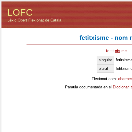
LOFC
Lèxic Obert Flexionat de Català
fetitxisme - nom 
fe
·
tit
·
xis
·
me
singular
fetitxism
plural
fetitxism
Flexionat com:
abarroc
Paraula documentada en el
Diccionari 