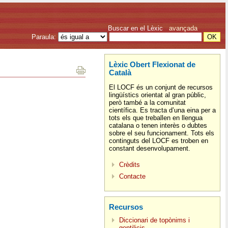
Buscar en el Lèxic
avançada
Paraula:
Lèxic Obert Flexionat de
Català
El LOCF és un conjunt de recursos
lingüístics orientat al gran públic,
però també a la comunitat
científica. Es tracta d’una eina per a
tots els que treballen en llengua
catalana o tenen interès o dubtes
sobre el seu funcionament. Tots els
continguts del LOCF es troben en
constant desenvolupament.
Crèdits
Contacte
Recursos
Diccionari de topònims i
gentilicis