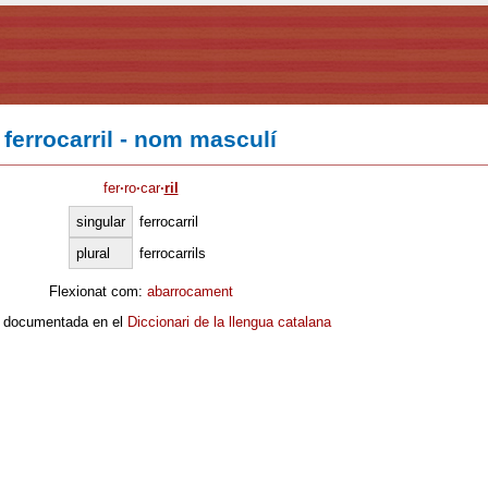
ferrocarril - nom masculí
fer
·
ro
·
car
·
ril
singular
ferrocarril
plural
ferrocarrils
Flexionat com:
abarrocament
 documentada en el
Diccionari de la llengua catalana