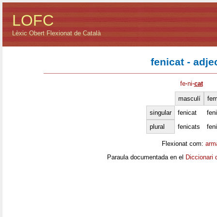
LOFC
Lèxic Obert Flexionat de Català
fenicat - adje
fe
·
ni
·
cat
masculí
fem
singular
fenicat
fen
plural
fenicats
fen
Flexionat com:
arm
Paraula documentada en el
Diccionari 