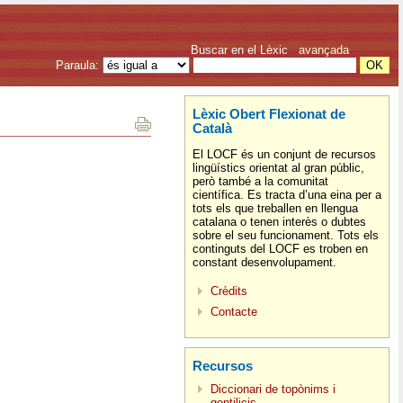
Buscar en el Lèxic
avançada
Paraula:
Lèxic Obert Flexionat de
Català
El LOCF és un conjunt de recursos
lingüístics orientat al gran públic,
però també a la comunitat
científica. Es tracta d’una eina per a
tots els que treballen en llengua
catalana o tenen interès o dubtes
sobre el seu funcionament. Tots els
continguts del LOCF es troben en
constant desenvolupament.
Crèdits
Contacte
Recursos
Diccionari de topònims i
gentilicis