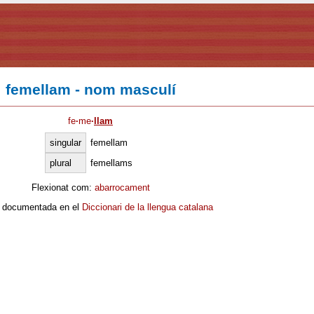
femellam - nom masculí
fe
·
me
·
llam
singular
femellam
plural
femellams
Flexionat com:
abarrocament
 documentada en el
Diccionari de la llengua catalana