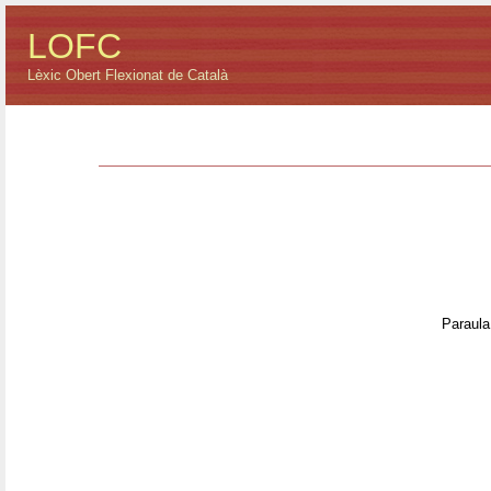
LOFC
Lèxic Obert Flexionat de Català
Paraula