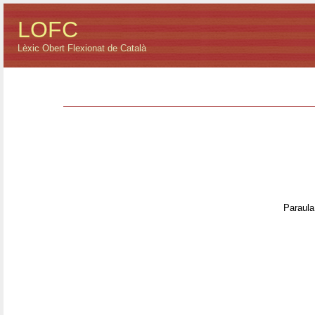
LOFC
Lèxic Obert Flexionat de Català
Paraula