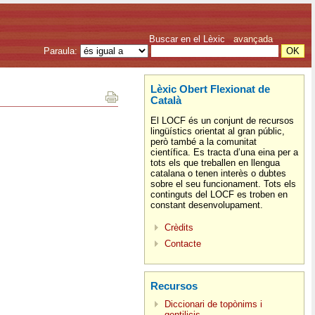
Buscar en el Lèxic
avançada
Paraula:
Lèxic Obert Flexionat de
Català
El LOCF és un conjunt de recursos
lingüístics orientat al gran públic,
però també a la comunitat
científica. Es tracta d’una eina per a
tots els que treballen en llengua
catalana o tenen interès o dubtes
sobre el seu funcionament. Tots els
continguts del LOCF es troben en
constant desenvolupament.
Crèdits
Contacte
Recursos
Diccionari de topònims i
gentilicis