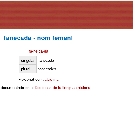
fanecada - nom femení
fa
·
ne
·
ca
·
da
singular
fanecada
plural
fanecades
Flexionat com:
abietina
 documentada en el
Diccionari de la llengua catalana