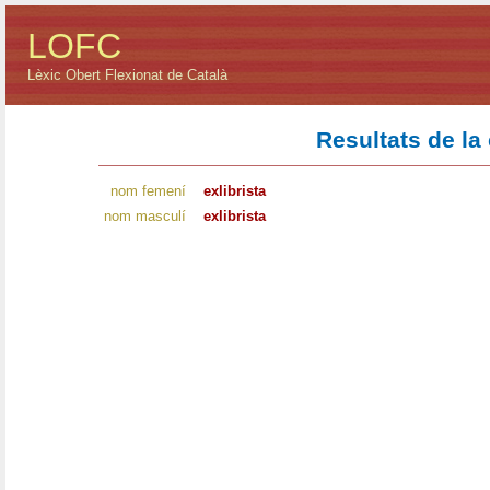
LOFC
Lèxic Obert Flexionat de Català
Resultats de la
nom femení
exlibrista
nom masculí
exlibrista