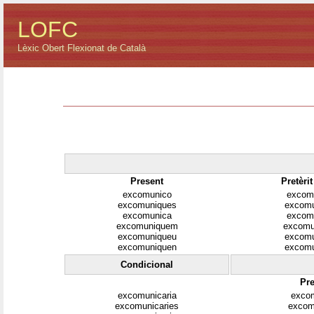
LOFC
Lèxic Obert Flexionat de Català
Present
Pretèri
excomunico
excom
excomuniques
excomu
excomunica
excom
excomuniquem
excomu
excomuniqueu
excomu
excomuniquen
excomu
Condicional
Pre
excomunicaria
excom
excomunicaries
excom