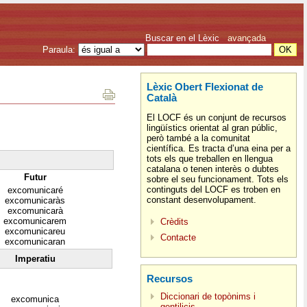
Buscar en el Lèxic
avançada
Paraula:
Lèxic Obert Flexionat de
Català
El LOCF és un conjunt de recursos
lingüístics orientat al gran públic,
però també a la comunitat
científica. Es tracta d’una eina per a
tots els que treballen en llengua
catalana o tenen interès o dubtes
Futur
sobre el seu funcionament. Tots els
continguts del LOCF es troben en
excomunicaré
constant desenvolupament.
excomunicaràs
excomunicarà
excomunicarem
Crèdits
excomunicareu
Contacte
excomunicaran
Imperatiu
Recursos
Diccionari de topònims i
excomunica
gentilicis