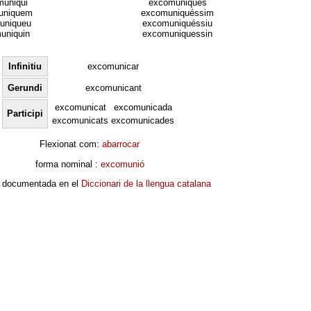
uniqui
excomuniqués
uniquem
excomuniquéssim
uniqueu
excomuniquéssiu
uniquin
excomuniquessin
Infinitiu
excomunicar
Gerundi
excomunicant
excomunicat
excomunicada
Participi
excomunicats
excomunicades
Flexionat com:
abarrocar
forma nominal :
excomunió
 documentada en el
Diccionari de la llengua catalana