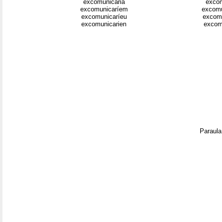
excomunicaria
excom
excomunicaríem
excom
excomunicaríeu
excom
excomunicarien
excom
Paraula