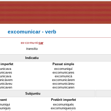
excomunicar - verb
ex
·
co
·
mu
·
ni
·
car
transitiu
Indicatiu
t imperfet
Passat simple
unicava
excomuniquí
nicaves
excomunicares
unicava
excomunicà
nicàvem
excomunicàrem
nicàveu
excomunicàreu
nicaven
excomunicaren
Subjuntiu
sent
Pretèrit imperfet
uniqui
excomuniqués
uniquis
excomuniquessis