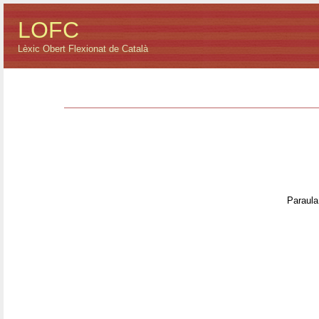
LOFC
Lèxic Obert Flexionat de Català
Paraula