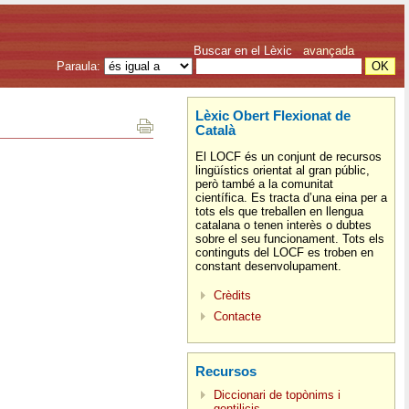
Buscar en el Lèxic
avançada
Paraula:
Lèxic Obert Flexionat de
Català
El LOCF és un conjunt de recursos
lingüístics orientat al gran públic,
però també a la comunitat
científica. Es tracta d’una eina per a
tots els que treballen en llengua
catalana o tenen interès o dubtes
sobre el seu funcionament. Tots els
continguts del LOCF es troben en
constant desenvolupament.
Crèdits
Contacte
Recursos
Diccionari de topònims i
gentilicis