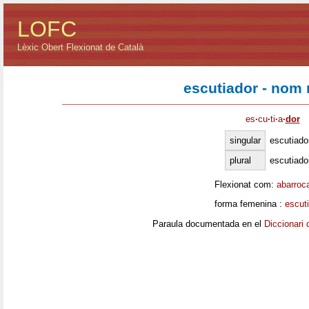
LOFC
Lèxic Obert Flexionat de Català
escutiador - nom
es
·
cu
·
ti
·
a
·
dor
singular
escutiado
plural
escutiado
Flexionat com:
abarroc
forma femenina :
escut
Paraula documentada en el
Diccionari 