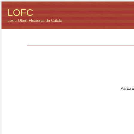
LOFC
Lèxic Obert Flexionat de Català
Paraula