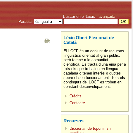
Buscar en el Lèxic
avançada
Paraula:
Lèxic Obert Flexionat de
Català
El LOCF és un conjunt de recursos
lingüístics orientat al gran públic,
però també a la comunitat
científica. Es tracta d’una eina per a
tots els que treballen en llengua
catalana o tenen interès o dubtes
sobre el seu funcionament. Tots els
continguts del LOCF es troben en
constant desenvolupament.
Crèdits
Contacte
Recursos
Diccionari de topònims i
gentilicis