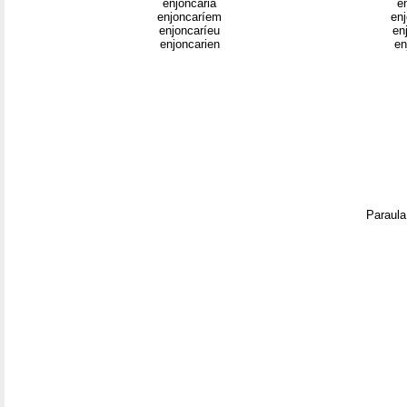
enjoncaria
e
enjoncaríem
en
enjoncaríeu
en
enjoncarien
en
Paraula