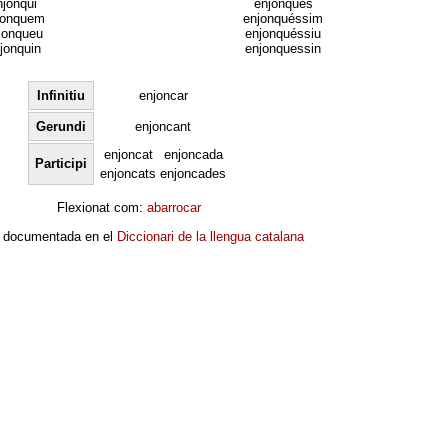
njonqui
enjonqués
jonquem
enjonquéssim
jonqueu
enjonquéssiu
jonquin
enjonquessin
Infinitiu
enjoncar
Gerundi
enjoncant
enjoncat
enjoncada
Participi
enjoncats
enjoncades
Flexionat com:
abarrocar
 documentada en el
Diccionari de la llengua catalana