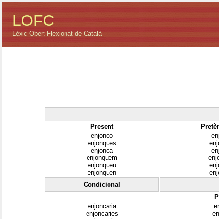
LOFC
Lèxic Obert Flexionat de Català
Present
Pretèr
enjonco
en
enjonques
enj
enjonca
en
enjonquem
enj
enjonqueu
enj
enjonquen
enj
Condicional
P
enjoncaria
e
enjoncaries
en