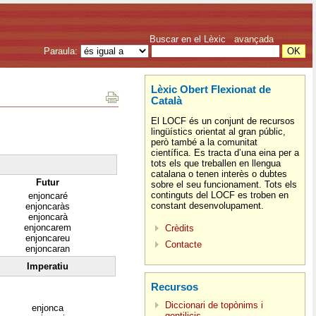
Buscar en el Lèxic
avançada
Paraula:
Lèxic Obert Flexionat de
Català
El LOCF és un conjunt de recursos
lingüístics orientat al gran públic,
però també a la comunitat
científica. Es tracta d’una eina per a
tots els que treballen en llengua
catalana o tenen interès o dubtes
Futur
sobre el seu funcionament. Tots els
continguts del LOCF es troben en
enjoncaré
constant desenvolupament.
enjoncaràs
enjoncarà
enjoncarem
Crèdits
enjoncareu
Contacte
enjoncaran
Imperatiu
Recursos
Diccionari de topònims i
enjonca
gentilicis