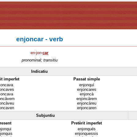
enjoncar - verb
en
·
jon
·
car
pronominal; transitiu
Indicatiu
it imperfet
Passat simple
joncava
enjonquí
oncaves
enjoncares
joncava
enjoncà
oncàvem
enjoncàrem
oncàveu
enjoncàreu
oncaven
enjoncaren
Subjuntiu
resent
Pretèrit imperfet
njonqui
enjonqués
jonquis
enjonquessis