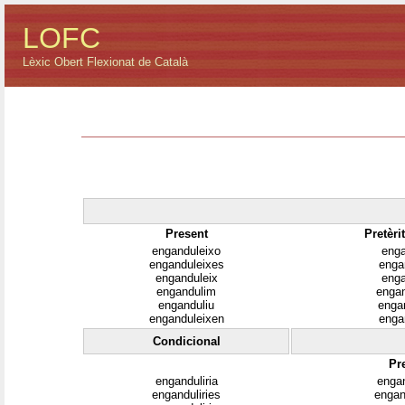
LOFC
Lèxic Obert Flexionat de Català
Present
Pretèri
enganduleixo
enga
enganduleixes
enga
enganduleix
enga
engandulim
enga
enganduliu
enga
enganduleixen
enga
Condicional
Pr
enganduliria
engan
enganduliries
engan