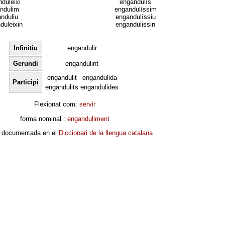
duleixi
engandulís
ndulim
engandulíssim
nduliu
engandulíssiu
duleixin
engandulissin
Infinitiu
engandulir
Gerundi
engandulint
engandulit
engandulida
Participi
engandulits
engandulides
Flexionat com:
servir
forma nominal :
enganduliment
 documentada en el
Diccionari de la llengua catalana