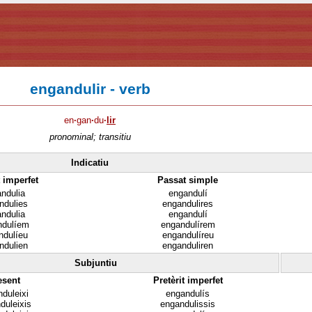
engandulir - verb
en
·
gan
·
du
·
lir
pronominal; transitiu
Indicatiu
t imperfet
Passat simple
ndulia
engandulí
ndulies
engandulires
ndulia
engandulí
ndulíem
engandulírem
ndulíeu
engandulíreu
ndulien
enganduliren
Subjuntiu
esent
Pretèrit imperfet
duleixi
engandulís
duleixis
engandulissis