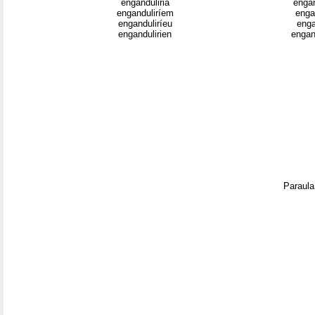
enganduliria
engan
enganduliríem
enga
enganduliríeu
enga
engandulirien
engan
Paraula