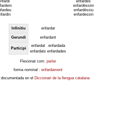
nfardi
enfardés
fardem
enfardéssim
nfardeu
enfardéssiu
nfardin
enfardessin
Infinitiu
enfardar
Gerundi
enfardant
enfardat
enfardada
Participi
enfardats
enfardades
Flexionat com:
parlar
forma nominal :
enfardament
 documentada en el
Diccionari de la llengua catalana