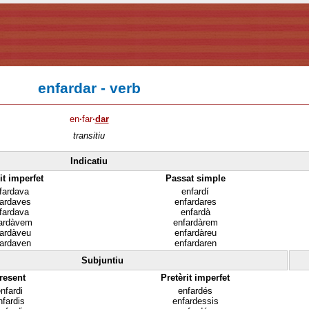
enfardar - verb
en
·
far
·
dar
transitiu
Indicatiu
it imperfet
Passat simple
fardava
enfardí
fardaves
enfardares
fardava
enfardà
ardàvem
enfardàrem
fardàveu
enfardàreu
fardaven
enfardaren
Subjuntiu
resent
Pretèrit imperfet
nfardi
enfardés
nfardis
enfardessis