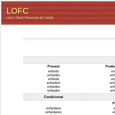
LOFC
Lèxic Obert Flexionat de Català
Present
Pretèr
enfardo
en
enfardes
en
enfarda
en
enfardem
enf
enfardeu
en
enfarden
en
Condicional
P
enfardaria
e
enfardaries
e