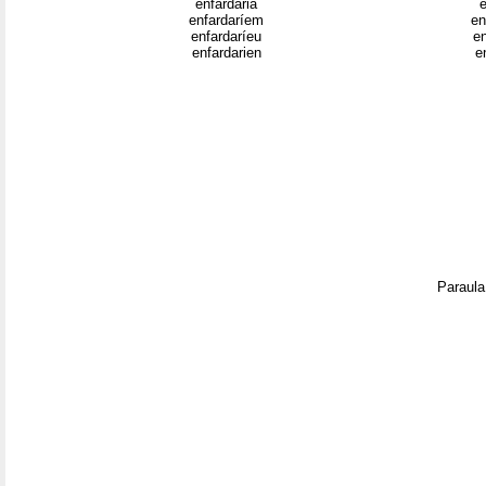
enfardaria
e
enfardaríem
en
enfardaríeu
e
enfardarien
e
Paraula