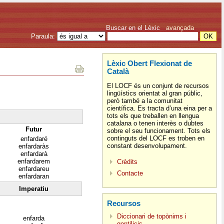
Buscar en el Lèxic
avançada
Paraula:
Lèxic Obert Flexionat de
Català
El LOCF és un conjunt de recursos
lingüístics orientat al gran públic,
però també a la comunitat
científica. Es tracta d’una eina per a
tots els que treballen en llengua
catalana o tenen interès o dubtes
Futur
sobre el seu funcionament. Tots els
continguts del LOCF es troben en
enfardaré
constant desenvolupament.
enfardaràs
enfardarà
enfardarem
Crèdits
enfardareu
Contacte
enfardaran
Imperatiu
Recursos
Diccionari de topònims i
enfarda
gentilicis