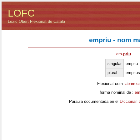
LOFC
Lèxic Obert Flexionat de Català
empriu - nom m
em
·
priu
singular
empriu
plural
emprius
Flexionat com:
abarroc
forma nominal de :
em
Paraula documentada en el
Diccionari 