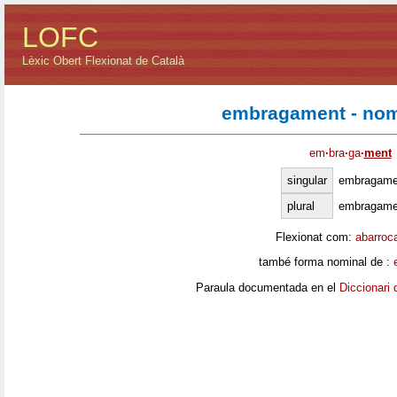
LOFC
Lèxic Obert Flexionat de Català
embragament - nom
em
·
bra
·
ga
·
ment
singular
embragame
plural
embragame
Flexionat com:
abarroc
també forma nominal de :
Paraula documentada en el
Diccionari 