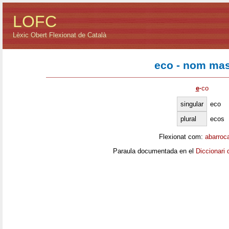
LOFC
Lèxic Obert Flexionat de Català
eco - nom mas
e
·
co
singular
eco
plural
ecos
Flexionat com:
abarroc
Paraula documentada en el
Diccionari 