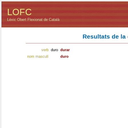
LOFC
Lèxic Obert Flexionat de Català
Resultats de la
verb
duro
durar
nom masculí
duro