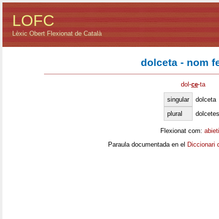
LOFC
Lèxic Obert Flexionat de Català
dolceta - nom 
dol
·
ce
·
ta
singular
dolceta
plural
dolcete
Flexionat com:
abiet
Paraula documentada en el
Diccionari 