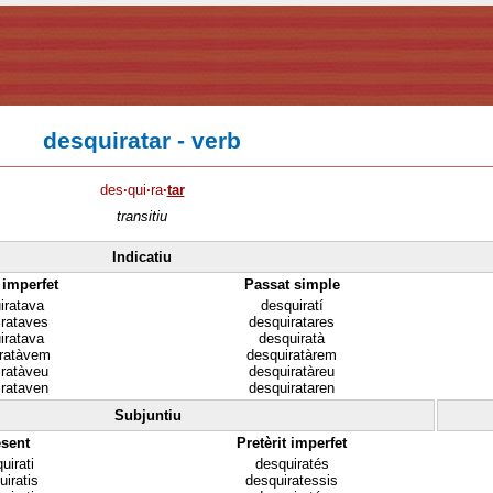
desquiratar - verb
des
·
qui
·
ra
·
tar
transitiu
Indicatiu
t imperfet
Passat simple
iratava
desquiratí
rataves
desquiratares
iratava
desquiratà
ratàvem
desquiratàrem
ratàveu
desquiratàreu
rataven
desquirataren
Subjuntiu
sent
Pretèrit imperfet
uirati
desquiratés
uiratis
desquiratessis