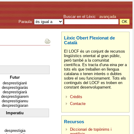
Buscar en el Lèxic
avançada
Paraula:
Lèxic Obert Flexionat de
Català
El LOCF és un conjunt de recursos
lingüístics orientat al gran públic,
però també a la comunitat
científica. Es tracta d’una eina per a
tots els que treballen en llengua
catalana o tenen interès o dubtes
Futur
sobre el seu funcionament. Tots els
continguts del LOCF es troben en
desprestigiaré
constant desenvolupament.
desprestigiaràs
desprestigiarà
desprestigiarem
Crèdits
desprestigiareu
Contacte
desprestigiaran
Imperatiu
Recursos
Diccionari de topònims i
desprestigia
gentilicis