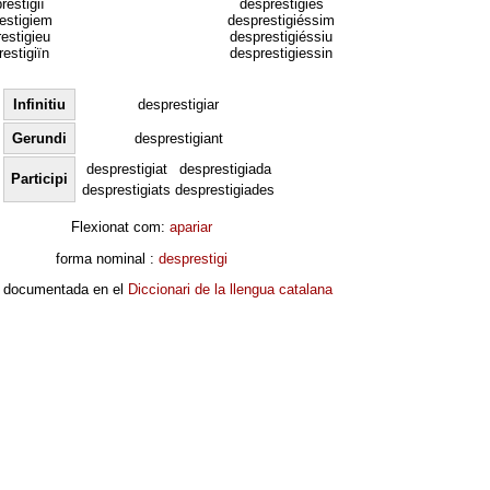
restigiï
desprestigiés
estigiem
desprestigiéssim
estigieu
desprestigiéssiu
estigiïn
desprestigiessin
Infinitiu
desprestigiar
Gerundi
desprestigiant
desprestigiat
desprestigiada
Participi
desprestigiats
desprestigiades
Flexionat com:
apariar
forma nominal :
desprestigi
 documentada en el
Diccionari de la llengua catalana