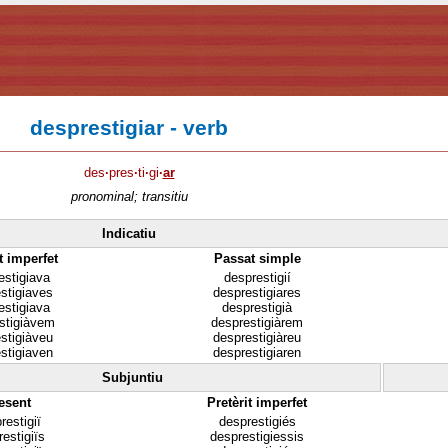
desprestigiar - verb
des
·
pres
·
ti
·
gi
·
ar
pronominal; transitiu
Indicatiu
t imperfet
Passat simple
estigiava
desprestigií
stigiaves
desprestigiares
estigiava
desprestigià
stigiàvem
desprestigiàrem
stigiàveu
desprestigiàreu
stigiaven
desprestigiaren
Subjuntiu
esent
Pretèrit imperfet
restigiï
desprestigiés
estigiïs
desprestigiessis