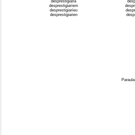
desprestigiaria
desp
desprestigiaríem
despr
desprestigiaríeu
despr
desprestigiarien
despr
Paraula