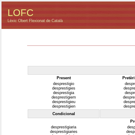
LOFC
Lèxic Obert Flexionat de Català
Present
Pretèri
desprestigio
despr
desprestigies
despre
desprestigia
despr
desprestigiem
despre
desprestigieu
despre
desprestigien
despre
Condicional
Pr
desprestigiaria
desp
desprestigiaries
despr