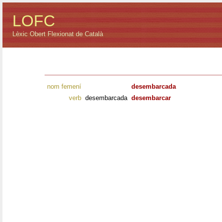
LOFC
Lèxic Obert Flexionat de Català
nom femení
desembarcada
verb
desembarcada
desembarcar