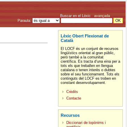
Buscar en el Lèxic
avançada
Paraula:
Lèxic Obert Flexionat de
Català
El LOCF és un conjunt de recursos
lingüístics orientat al gran públic,
però també a la comunitat
científica. Es tracta d’una eina per a
tots els que treballen en llengua
catalana o tenen interès o dubtes
sobre el seu funcionament. Tots els
continguts del LOCF es troben en
constant desenvolupament.
Crèdits
Contacte
Recursos
Diccionari de topònims i
gentilicis